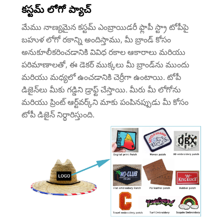
కస్టమ్ లోగో ప్యాచ్
మేము నాణ్యమైన కస్టమ్ ఎంబ్రాయిడరీ ఫ్లాపీ స్ట్రా టోపీపై
బహుళ లోగో రకాన్ని అందిస్తాము, మీ బ్రాండ్ కోసం
అనుకూలీకరించడానికి వివిధ రకాల ఆకారాలు మరియు
పరిమాణాలతో, ఈ డెకర్ ముక్కలు మీ బ్రాండ్‌ను ముందు
మరియు మధ్యలో ఉంచడానికి చెర్రీగా ఉంటాయి. టోపీ
డిజైన్‌లు మీకు గడ్డిని డ్రాఫ్ట్ చేస్తాయి. మీరు మీ లోగోను
మరియు ప్రింట్ ఆర్ట్‌వర్క్‌ని మాకు పంపినప్పుడు మీ కోసం
టోపీ డిజైన్ నిర్ధారిస్తుంది.