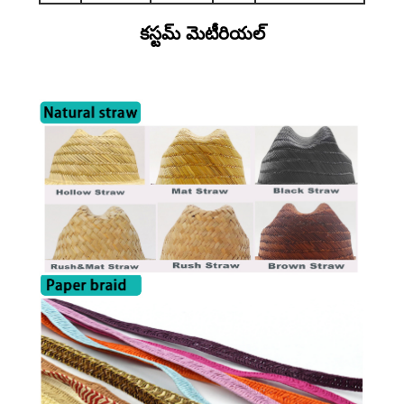
కస్టమ్ మెటీరియల్