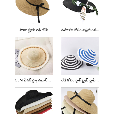
సాదా ఫ్లూపీ గడ్డి టోపీ
మహిళల కోసం ఉష్ణమండల రిబ్బన్ ఫ్లాపీ టోపీ
OEM పేపర్ స్ట్రా ఉమెన్ ఫ్లాపీ టోపీ
లేడీ కోసం స్టాక్ స్ట్రిప్ ఫ్లాపీ సన్ టోపీ