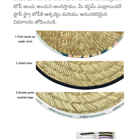
టోపీ అంచు అంచుని అందిస్తాము. మీ కస్టమ్ ఎంబ్రాయిడరీ
ఫ్లాపీ స్ట్రా టోపీకి ఆశ్చర్యం మరియు ఆనందకరమైన
వివరాలను జోడించండి.