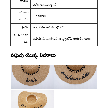
వాడుక:
ప్రకటనలు మొదలైనవి
నమూనా
1-7 రోజులు
సమయం:
ఫీచర్:
పర్యావరణ అనుకూలమైనది
OEM ODM
అవును, మేము ప్రొఫెషనల్ స్ట్రా టోపీ తయారీదారులం
సేవ:
వస్తువు యొక్క వివరాలు