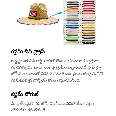
కస్టమ్ చిన్ స్ట్రాప్
అడ్జస్టబుల్ చిన్ కార్డ్: గాలిలో లేదా సాహసం అకస్మాత్తుగా
మారినప్పుడు కూడా సరికొత్త కస్టమ్ ఎంబ్రాయిడరీ ఫ్లాపీ స్ట్రా
టోపీని ఉంచడంలో సహాయపడుతుంది; ప్రామాణికమైన నీటి
మనుషుల లైఫ్‌గార్డ్ లైఫ్ కోసం నిర్మించబడింది.
కస్టమ్ టోగుల్
మీ ప్రత్యేకమైన గడ్డి టోపీ డిజైన్‌లకు సరిపోయేలా సరైన
టోగుల్‌ను కనుగొనండి.