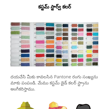
కస్టమ్ స్టార్వ్ కలర్
దయచేసి మీకు కావలసిన Pantone రంగు సంఖ్యను
మాకు పంపండి. మేము కస్టమ్ డైడ్ కలర్ స్ట్రాను
అంగీకరిస్తాము.