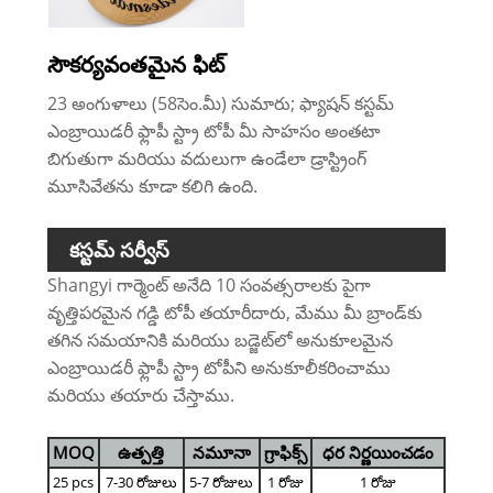
సౌకర్యవంతమైన ఫిట్
23 అంగుళాలు (58సెం.మీ) సుమారు; ఫ్యాషన్ కస్టమ్
ఎంబ్రాయిడరీ ఫ్లాపీ స్ట్రా టోపీ మీ సాహసం అంతటా
బిగుతుగా మరియు వదులుగా ఉండేలా డ్రాస్ట్రింగ్
మూసివేతను కూడా కలిగి ఉంది.
కస్టమ్ సర్వీస్
Shangyi గార్మెంట్ అనేది 10 సంవత్సరాలకు పైగా
వృత్తిపరమైన గడ్డి టోపీ తయారీదారు, మేము మీ బ్రాండ్‌కు
తగిన సమయానికి మరియు బడ్జెట్‌లో అనుకూలమైన
ఎంబ్రాయిడరీ ఫ్లాపీ స్ట్రా టోపీని అనుకూలీకరించాము
మరియు తయారు చేస్తాము.
MOQ
ఉత్పత్తి
నమూనా
గ్రాఫిక్స్
ధర నిర్ణయించడం
25 pcs
7-30 రోజులు
5-7 రోజులు
1 రోజు
1 రోజు