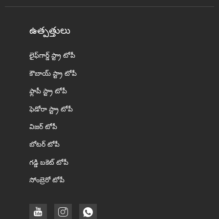
ఉత్పత్తులు
లైఫ్‌గార్డ్ స్ట్రా టోపీ
కౌబాయ్ స్ట్రా టోపీ
ఫ్లాపీ స్ట్రా టోపీ
ఫెడోరా స్ట్రా టోపీ
విజర్ టోపీ
బోటర్ టోపీ
గడ్డి బకెట్ టోపీ
సోంబ్రెరో టోపీ