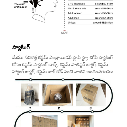
ప్యాకింగ్
మేము సరికొత్త కస్టమ్ ఎంబ్రాయిడరీ ఫ్లాపీ స్ట్రా టోపీ ప్యాకింగ్
కోసం కస్టమ్ ప్యాకింగ్ బాక్స్, కస్టమ్ పాలిస్టర్ బ్యాగ్, కస్టమ్
హ్యాంగ్ ట్యాగ్, కస్టమ్ బార్ కోడ్ వంటి వాటిని అందించగలము!