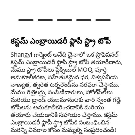
కస్టమ్ ఎంబ్రాయిడరీ ఫ్లాపీ స్ట్రా టోపీ
Shangyi గార్మెంట్ అనేది చైనాలో ఒక ప్రొఫెషనల్
కస్టమ్ ఎంబ్రాయిడరీ ఫ్లాపీ స్ట్రా టోపీ తయారీదారు,
మేము స్ట్రా టోపీలు ఫ్లెక్సిబుల్ MOQ, పూర్తి
అనుకూలీకరణ, సహేతుకమైన ధర, విశ్వసనీయ
నాణ్యత, త్వరిత టర్నరౌండ్‌ను సరఫరా చేస్తాము.
మేము రిటైలర్లు, పంపిణీదారులు, హోల్‌సేల్‌లు
మరియు బ్రాండ్ యజమానులకు వారి స్వంత గడ్డి
టోపీలను అనుకూలీకరించడానికి మరియు
తయారు చేయడానికి సహాయం చేస్తాము. కస్టమ్
ఎంబ్రాయిడరీ ఫ్లాపీ స్ట్రా టోపీకి సంబంధించిన
మరిన్ని వివరాల కోసం మమ్మల్ని సంప్రదించండి!