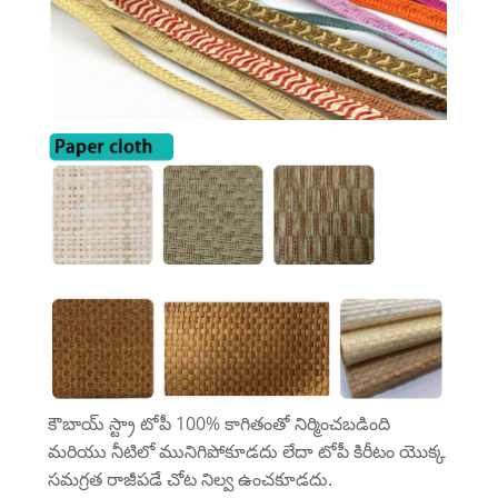
కౌబాయ్ స్ట్రా టోపీ 100% కాగితంతో నిర్మించబడింది
మరియు నీటిలో మునిగిపోకూడదు లేదా టోపీ కిరీటం యొక్క
సమగ్రత రాజీపడే చోట నిల్వ ఉంచకూడదు.