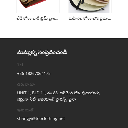
లేడీ కోసం భారీ బ్రిమ్ బ్లాంక్ ఫ్లాపీ సన్ హాట్
మహిళల కోసం చౌక ప్రమోషన్ ఫ్లాపీ స్ట్రా టోపీ
మమ్మల్ని సంప్రదించండి
Tel
+86-18267064175
చిరునామా
UNIT 1, BLD 11, నం.88, జిన్‌చెంగ్ రోడ్, పుజియాంగ్,
జిన్హువా సిటీ, జెజియాంగ్ ప్రావిన్స్, చైనా
ఇమెయిల్
shangyi@topclothing.net