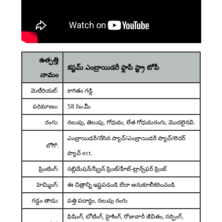
ఉత్పత్తి
కస్టమ్ ఎంబ్రాయిడరీ ఫ్లాపీ స్ట్రా టోపీ
నామం
మెటీరియల్:
కాగితం గడ్డి
పరిమాణం:
58 సెం.మీ
రంగు:
నలుపు, తెలుపు, గోధుమ, లేత గోధుమరంగు, మొదలైనవి.
ఎంబ్రాయిడరీ/నేసిన ప్యాచ్/ఎంబ్రాయిడరీ ప్యాచ్/లెదర్
లోగో:
ప్యాచ్ ect.
ప్రింటింగ్:
సబ్లిమేషన్/స్క్రీన్ ప్రింట్/హీట్-ట్రాన్స్‌ఫర్ ప్రింట్
హెమ్మింగ్:
ఈ చిత్రాన్ని ఇష్టపడండి లేదా అనుకూలీకరించండి
గడ్డం తాడు:
పత్తి పదార్థం, నలుపు రంగు
ఫిషింగ్, బోటింగ్, హైకింగ్, రోజువారీ జీవితం, సర్ఫింగ్,