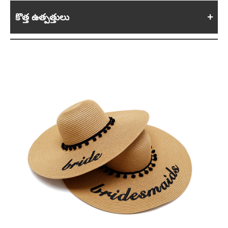
కొత్త ఉత్పత్తులు