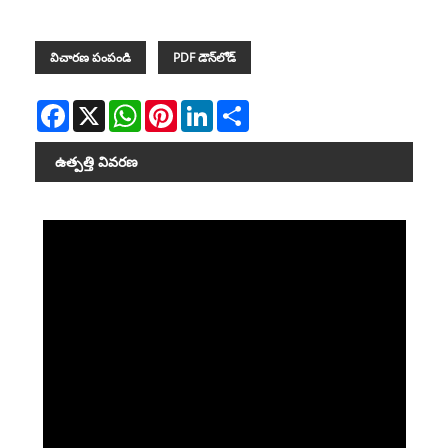
విచారణ పంపండి
PDF డౌన్‌లోడ్
Facebook
X
WhatsApp
Pinterest
LinkedIn
Share
ఉత్పత్తి వివరణ