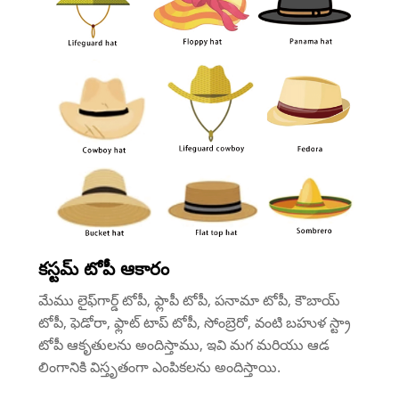
కస్టమ్ టోపీ ఆకారం
మేము లైఫ్‌గార్డ్ టోపీ, ఫ్లాపీ టోపీ, పనామా టోపీ, కౌబాయ్
టోపీ, ఫెడోరా, ఫ్లాట్ టాప్ టోపీ, సోంబ్రెరో, వంటి బహుళ స్ట్రా
టోపీ ఆకృతులను అందిస్తాము, ఇవి మగ మరియు ఆడ
లింగానికి విస్తృతంగా ఎంపికలను అందిస్తాయి.