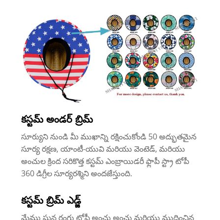
కస్టమ్ అండర్ బ్రిమ్
సూర్యుని నుండి మీ ముఖాన్ని రక్షించుకోండి 50 అద్భుతమైన
సూర్య రక్షణ, యాంటీ-యువి మరియు వెంటెడ్, మరియు
అంచుల క్రింద సరికొత్త కస్టమ్ ఎంబ్రాయిడరీ ఫ్లాపీ స్ట్రా టోపీ
360 డిగ్రీల సూర్యరశ్మిని అందజేస్తుంది.
కస్టమ్ బ్రిమ్ ఎడ్జ్
మేము ఘన రంగు టోపీ అంచు అంచు మరియు ముద్రించిన