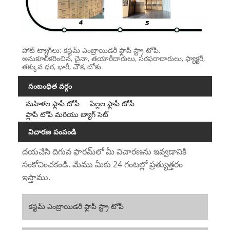
హాట్ ట్యాగ్‌లు: కస్టమ్ ఎంబ్రాయిడరీ ఫ్లాపీ స్ట్రా టోపీ,
అనుకూలీకరించిన, చైనా, తయారీదారులు, సరఫరాదారులు, ఫ్యాక్టరీ,
తక్కువ ధర, భారీ, చౌక, టోకు
సంబంధిత వర్గం
మహిళల ఫ్లాపీ టోపీ
పిల్లల ఫ్లాపీ టోపీ
ఫ్లాపీ టోపీ మరియు బ్యాగ్ సెట్
విచారణ పంపండి
దయచేసి దిగువ ఫారమ్‌లో మీ విచారణను ఇవ్వడానికి
సంకోచించకండి. మేము మీకు 24 గంటల్లో ప్రత్యుత్తరం
ఇస్తాము.