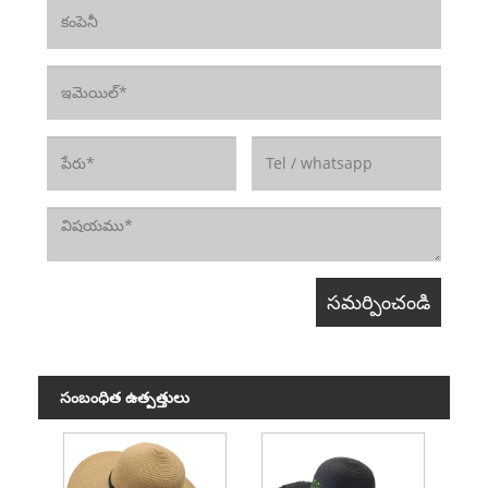
సంబంధిత ఉత్పత్తులు