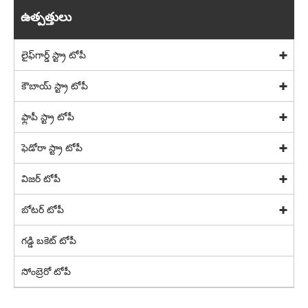
ఉత్పత్తులు
లైఫ్‌గార్డ్ స్ట్రా టోపీ
కౌబాయ్ స్ట్రా టోపీ
ఫ్లాపీ స్ట్రా టోపీ
ఫెడోరా స్ట్రా టోపీ
విజర్ టోపీ
బోటర్ టోపీ
గడ్డి బకెట్ టోపీ
సోంబ్రెరో టోపీ