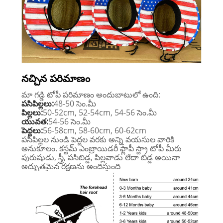
నచ్చిన పరిమాణం
మా గడ్డి టోపీ పరిమాణం అందుబాటులో ఉంది:
పసిపిల్లలు:
48-50 సెం.మీ
పిల్లలు:
50-52cm, 52-54cm, 54-56 సెం.మీ
యువత:
54-56 సెం.మీ
పెద్దలు:
56-58cm, 58-60cm, 60-62cm
పసిపిల్లల నుండి పెద్దల వరకు అన్ని వయసుల వారికి
అనుకూలం. కస్టమ్ ఎంబ్రాయిడరీ ఫ్లాపీ స్ట్రా టోపీ మీరు
పురుషుడు, స్త్రీ, పసిబిడ్డ, పిల్లవాడు లేదా బిడ్డ అయినా
అద్భుతమైన రక్షణను అందిస్తుంది