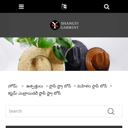
హోమ్
>
ఉత్పత్తులు
>
ఫ్లాపీ స్ట్రా టోపీ
>
మహిళల ఫ్లాపీ టోపీ
>
కస్టమ్ ఎంబ్రాయిడరీ ఫ్లాపీ స్ట్రా టోపీ